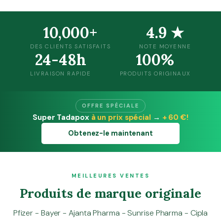
10,000+
4.9 ★
DES CLIENTS SATISFAITS
NOTE MOYENNE
24-48h
100%
LIVRAISON RAPIDE
PRODUITS ORIGINAUX
OFFRE SPÉCIALE
Super Tadapox
à un prix spécial
→
+ 60 €!
Obtenez-le maintenant
MEILLEURES VENTES
Produits de marque originale
Pfizer - Bayer - Ajanta Pharma - Sunrise Pharma - Cipla