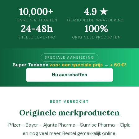
10,000+
4.9 ★
TEVREDEN KLANTEN
GEMIDDELDE WAARDERING
24-48h
100%
SNELLE LEVERING
ORIGINELE PRODUCTEN
SPECIALE AANBIEDING
Super Tadapox
voor een speciale prijs
→
+ 60 €!
Nu aanschaffen
BEST VERKOCHT
Originele merkproducten
Pfizer - Bayer - Ajanta Pharma - Sunrise Pharma - Cipla
en nog veel meer. Bestel gemakkelijk online.