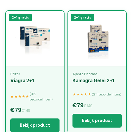
2+1 gratis
2+1 gratis
Pfizer
Ajanta Pharma
Viagra 2+1
Kamagra Gelei 2+1
(312
★★★★★
(211 beoordelingen)
★★★★★
beoordelingen)
€79
€149
€79
€149
Bekijk product
Bekijk product