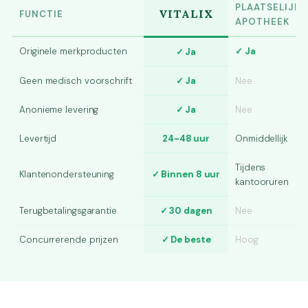
PLAATSELIJKE
VITALIX
FUNCTIE
APOTHEEK
Originele merkproducten
✓ Ja
✓ Ja
Geen medisch voorschrift
✓ Ja
Nee
Anonieme levering
✓ Ja
Nee
Levertijd
24-48 uur
Onmiddellijk
Tijdens
Klantenondersteuning
✓ Binnen 8 uur
kantooruren
Terugbetalingsgarantie
✓ 30 dagen
Nee
Concurrerende prijzen
✓ De beste
Hoog