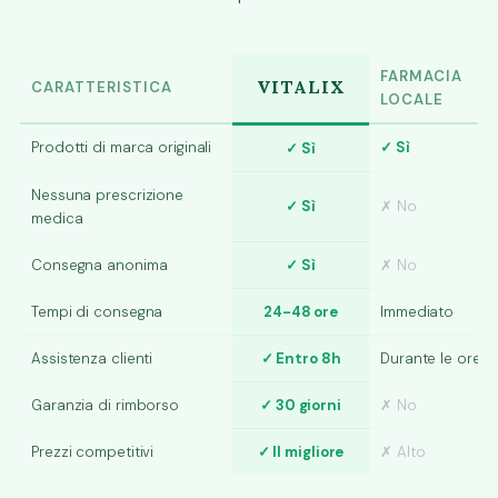
FARMACIA
VITALIX
CARATTERISTICA
LOCALE
Prodotti di marca originali
✓ Sì
✓ Sì
Nessuna prescrizione
✓ Sì
✗ No
medica
Consegna anonima
✓ Sì
✗ No
Tempi di consegna
24-48 ore
Immediato
Assistenza clienti
✓ Entro 8h
Durante le ore
Garanzia di rimborso
✓ 30 giorni
✗ No
Prezzi competitivi
✓ Il migliore
✗ Alto