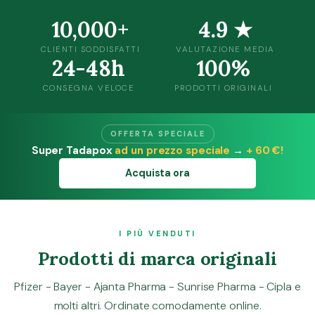
10,000+
4.9 ★
CLIENTI SODDISFATTI
VALUTAZIONE MEDIA
24-48h
100%
CONSEGNA VELOCE
PRODOTTI ORIGINALI
OFFERTA SPECIALE
Super Tadapox
ad un prezzo speciale
→
+ 60 €!
Acquista ora
I PIÙ VENDUTI
Prodotti di marca originali
Pfizer - Bayer - Ajanta Pharma - Sunrise Pharma - Cipla e
molti altri. Ordinate comodamente online.