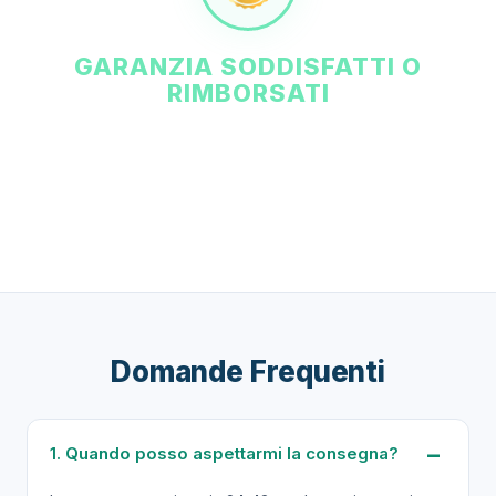
GARANZIA SODDISFATTI O
RIMBORSATI
La soddisfazione dei nostri clienti è la nostra priorità
assoluta. Offriamo una garanzia di soddisfazione del 100%
con possibilità di reso entro 14 giorni. Se non sei
soddisfatto, ti rimborsiamo. Nessuna domanda.
Domande Frequenti
1. Quando posso aspettarmi la consegna?