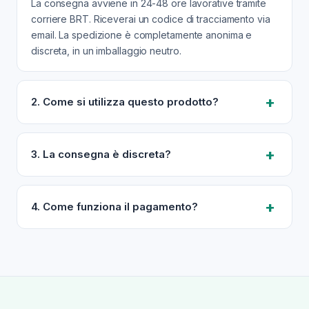
La consegna avviene in 24-48 ore lavorative tramite
corriere BRT. Riceverai un codice di tracciamento via
email. La spedizione è completamente anonima e
discreta, in un imballaggio neutro.
2. Come si utilizza questo prodotto?
Prendi 1 compressa di Tadalafil 20mg circa 30 minuti
prima dell'attività sessuale. L'effetto può durare fino a
3. La consegna è discreta?
36 ore. Non superare una compressa al giorno.
Consulta il medico per dubbi.
Assolutamente sì. Il pacco viene spedito in un
imballaggio neutro senza alcun riferimento al
4. Come funziona il pagamento?
contenuto. Nessuno potrà sapere cosa hai ordinato. La
tua privacy è la nostra priorità.
Paghi comodamente in contanti alla consegna
(contrassegno). Il corriere BRT ti consegnerà il pacco
e potrai pagare direttamente a lui. Nessun pagamento
anticipato richiesto.