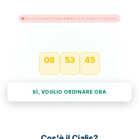
SOLO
23
CONFEZIONI RIMASTE A QUESTO PREZZO
Questa Offerta Scade Tra
Dopo la scadenza il prezzo tornerà a €149,00
08
53
44
ORE
MIN
SEC
SÌ, VOGLIO ORDINARE ORA
Cos'è il Cialis?