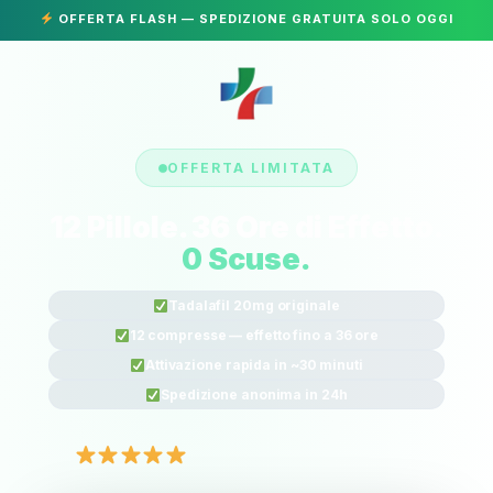
OFFERTA FLASH — SPEDIZIONE GRATUITA SOLO OGGI
OFFERTA LIMITATA
12 Pillole. 36 Ore di Effetto.
0 Scuse.
Tadalafil 20mg originale
12 compresse — effetto fino a 36 ore
Attivazione rapida in ~30 minuti
Spedizione anonima in 24h
4,9/5
— 10.847 recensioni verificate