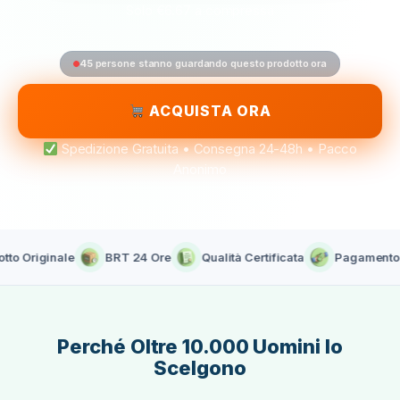
Solo €6.67 a compressa
45
persone stanno guardando questo prodotto ora
ACQUISTA ORA
Spedizione Gratuita • Consegna 24-48h • Pacco
Anonimo
Originale
BRT 24 Ore
Qualità Certificata
Pagamento all
Perché Oltre 10.000 Uomini lo
Scelgono